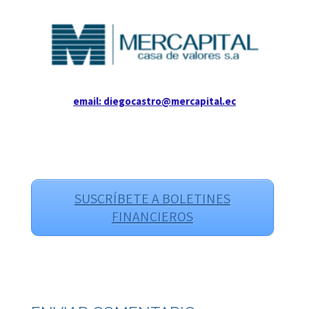
email: diegocastro@mercapital.ec
SUSCRÍBETE A BOLETINES
FINANCIEROS