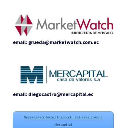
email: grueda@marketwatch.com.ec
email: diegocastro@mercapital.ec
Deseas suscribirte a los boletines financieros de
Mercapital