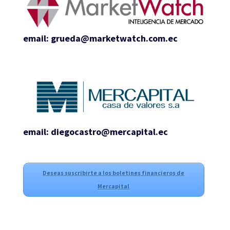
email: grueda@marketwatch.com.ec
email: diegocastro@mercapital.ec
Deseas suscribirte a los boletines financieros de
Mercapital