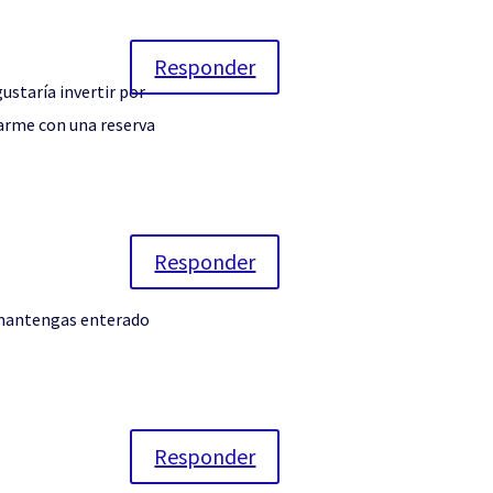
Responder
ustaría invertir por
darme con una reserva
Responder
 mantengas enterado
Responder