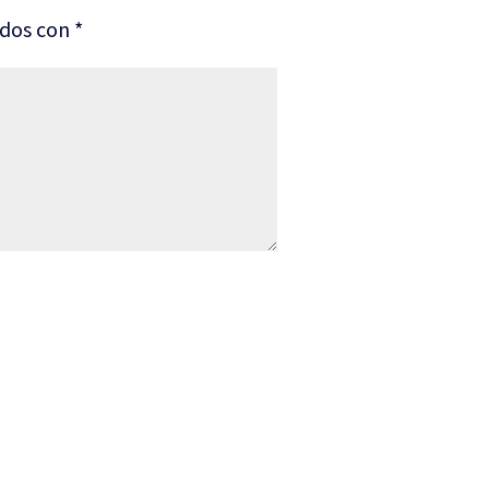
ados con
*