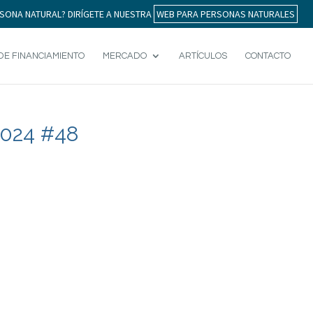
SONA NATURAL? DIRÍGETE A NUESTRA
WEB PARA PERSONAS NATURALES
DE FINANCIAMIENTO
MERCADO
ARTÍCULOS
CONTACTO
024 #48