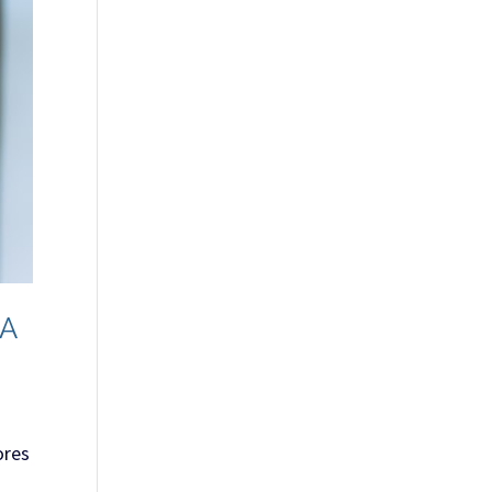
DA
ores